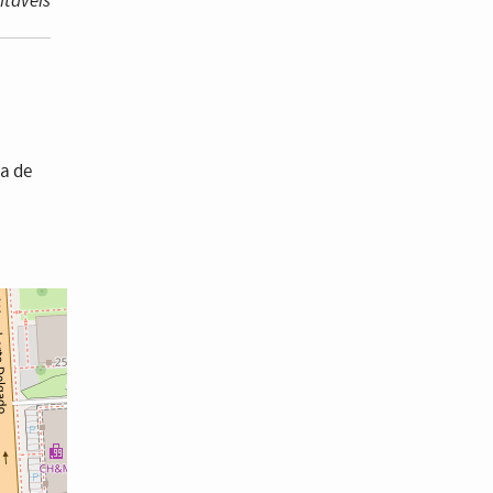
ntáveis
da de