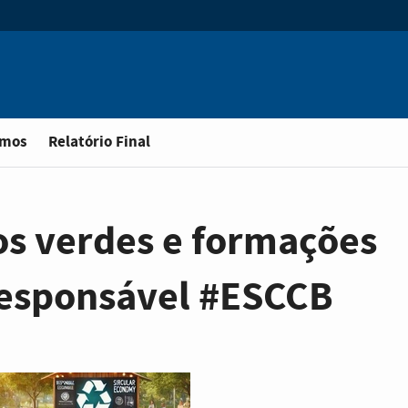
omos
Relatório Final
s verdes e formações
responsável #ESCCB