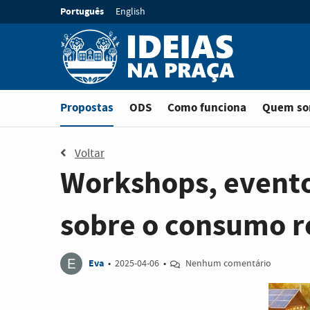
Ir para o conteúdo principal
Idioma:
Português
English
Está em
Propostas
ODS
Como funciona
Quem s
Voltar
Workshops, evento
sobre o consumo 
E
Eva
•
2025-04-06
•
Nenhum comentário