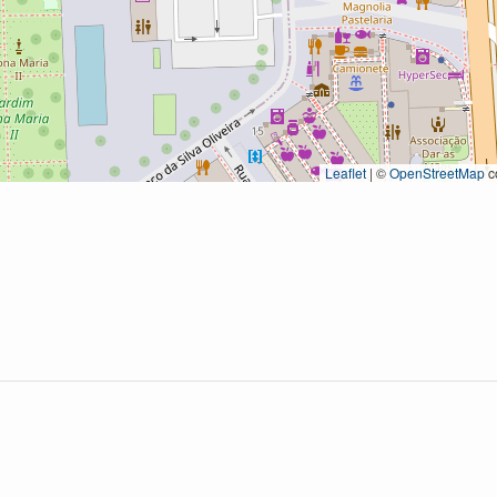
Leaflet
|
©
OpenStreetMap
c