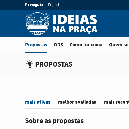
Ir para o conteúdo principal
Idioma:
Português
English
Está em
Propostas
ODS
Como funciona
Quem s
PROPOSTAS
mais ativas
melhor avaliadas
mais recen
Sobre as propostas