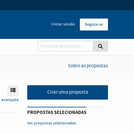
Iniciar sessão
Registe-se
Pesquisador
Procurar
Procurar
Sobre as propostas
Modo de visualização
Criar uma proposta
a avançada
PROPOSTAS SELECIONADAS
Ver propostas selecionadas