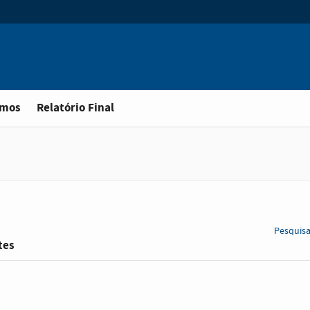
omos
Relatório Final
Pesquis
tes