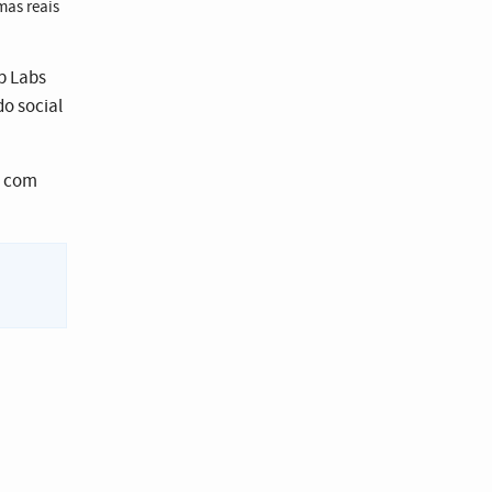
mas reais
b Labs
do social
, com