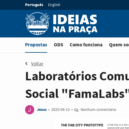
Ir para o conteúdo principal
Idioma:
Português
English
Está em
Propostas
ODS
Como funciona
Quem s
Voltar
Laboratórios Comu
Social "FamaLabs
J
Jesus
•
2025-04-13
•
Nenhum comentário