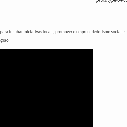
prototype-04-c
s para incubar iniciativas locais, promover o empreendedorismo social e
egião.