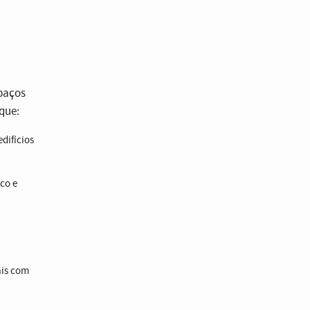
spaços
que:
difícios
co e
ais com