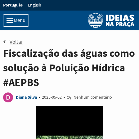
Ir para o conteúdo principal
Idioma:
Português
English
Menu
Voltar
Fiscalização das águas como
solução à Poluição Hídrica
#AEPBS
D
Diana Silva
•
2025-05-02
•
Nenhum comentário