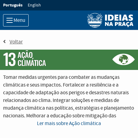
Ir para o conteúdo principal
Idioma:
Português
English
Menu
Voltar
13
AÇÃO
CLIMÁTICA
Tomar medidas urgentes para combater as mudanças
climáticas e seus impactos. Fortalecer a resiliência e a
capacidade de adaptação aos perigos e desastres naturais
relacionados ao clima. Integrar soluções e medidas de
mudança climática nas políticas, estratégias e planejamento
nacionais. Melhorar a educação sobre mitigação das
mudanças climáticas, redução de impacto e alerta precoce.
Ler mais sobre Ação climática